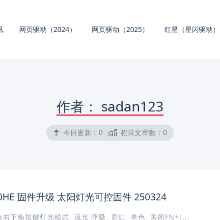
讯
网页驱动（2024）
网页驱动（2025）
红星（星闪驱动）
作者：
sadan123
今日更新：
0
栏目文章数：
0
80HE 固件升级 太阳灯光可控固件 250324
切换右下角按键灯光模式 流光 呼吸 霓虹 单色 关闭FN+[...