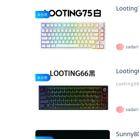
Looti
未分类
sadan
Looti
未分类
Looting
sadan
Sunn