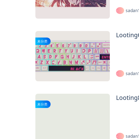
sadan
Looti
未分类
sadan
Looti
未分类
sadan